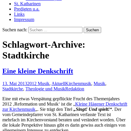
St. Katharinen
Predigten u.a.
Links
Impressum
Suchen nach:
Schlagwort-Archive:
Stadtkirche
Eine kleine Denkschrift
13. Mai 2013
2012 Musik
,
Aktuell
Kirchenmusik
,
Musik
,
Stadtkirche
,
Theologie und Musik
Redaktion
Eine mit etwas Verspätung gepflückte Frucht des Themenjahres
2012 ‚Reformation und Musik‘ ist die „
Kleine Hägener Denkschrift
zur Kirchenmusik
„. Sie trägt den Titel
„Singt! Und spielt!“
. Der
vom Gemeindepfarrer von St. Katharinen verfasste Text ist
mehrfach im Kirchenvorstand beraten und verändert worden. Über
die lokale Perspektive hinaus gibt es darin gewiss auch einiges von
allgemeinem Interesse zu entdecken.